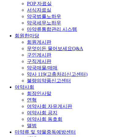
POP 자료실
서식자료실
약국법률노하우
약국세무노하우
마약류통합관리 시스템
회원한마당
회원게시판
무엇이든 물어보세요Q&A
구인게시판
구직게시판
약국매물/매매
약사 119(고충처리신고센터)
불량의약품신고센터
여약사회
회장인사말
연혁
여약사회 자유게시판
여약사회 공지
여약사회 동호회
앨범
마약류 및 약물중독예방센터