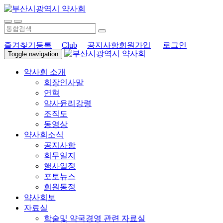
즐겨찾기등록
Club
공지사항
회원가입
로그인
Toggle navigation
약사회 소개
회장인사말
연혁
약사윤리강령
조직도
동영상
약사회소식
공지사항
회무일지
행사일정
포토뉴스
회원동정
약사회보
자료실
학술및 약국경영 관련 자료실