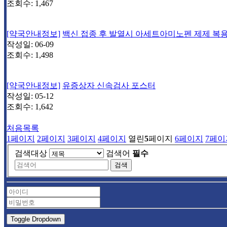
조회수:
1,467
[약국안내정보]
백신 접종 후 발열시 아세트아미노펜 제제 복
작성일:
06-09
조회수:
1,498
[약국안내정보]
유증상자 신속검사 포스터
작성일:
05-12
조회수:
1,642
처음목록
1
페이지
2
페이지
3
페이지
4
페이지
열린
5
페이지
6
페이지
7
페이
검색대상
검색어
필수
검색
Toggle Dropdown