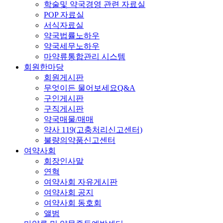
학술및 약국경영 관련 자료실
POP 자료실
서식자료실
약국법률노하우
약국세무노하우
마약류통합관리 시스템
회원한마당
회원게시판
무엇이든 물어보세요Q&A
구인게시판
구직게시판
약국매물/매매
약사 119(고충처리신고센터)
불량의약품신고센터
여약사회
회장인사말
연혁
여약사회 자유게시판
여약사회 공지
여약사회 동호회
앨범