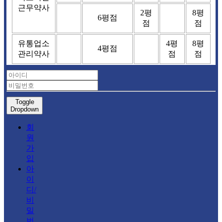
근무약사
2평
8평
6평점
점
점
유통업소
4평
8평
4평점
관리약사
점
점
Toggle
Dropdown
회
원
가
입
아
이
디/
비
밀
번