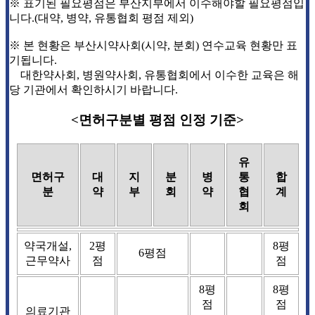
※ 표기된 필요평점은 부산지부에서 이수해야할 필요평점입
니다.(대약, 병약, 유통협회 평점 제외)
※ 본 현황은 부산시약사회(시약, 분회) 연수교육 현황만 표
기됩니다.
대한약사회, 병원약사회, 유통협회에서 이수한 교육은 해
당 기관에서 확인하시기 바랍니다.
<면허구분별 평점 인정 기준>
유
면허구
대
지
분
병
통
합
분
약
부
회
약
협
계
회
약국개설,
2평
8평
6평점
근무약사
점
점
8평
8평
점
점
의료기관