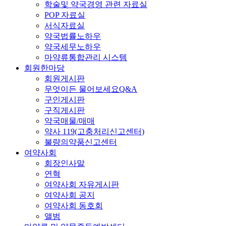
학술및 약국경영 관련 자료실
POP 자료실
서식자료실
약국법률노하우
약국세무노하우
마약류통합관리 시스템
회원한마당
회원게시판
무엇이든 물어보세요Q&A
구인게시판
구직게시판
약국매물/매매
약사 119(고충처리신고센터)
불량의약품신고센터
여약사회
회장인사말
연혁
여약사회 자유게시판
여약사회 공지
여약사회 동호회
앨범