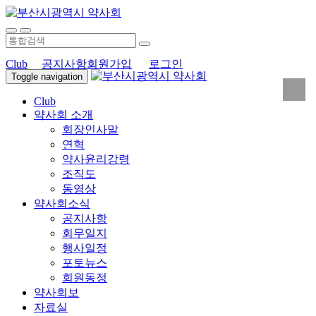
Club
공지사항
회원가입
로그인
Toggle navigation
Club
약사회 소개
회장인사말
연혁
약사윤리강령
조직도
동영상
약사회소식
공지사항
회무일지
행사일정
포토뉴스
회원동정
약사회보
자료실