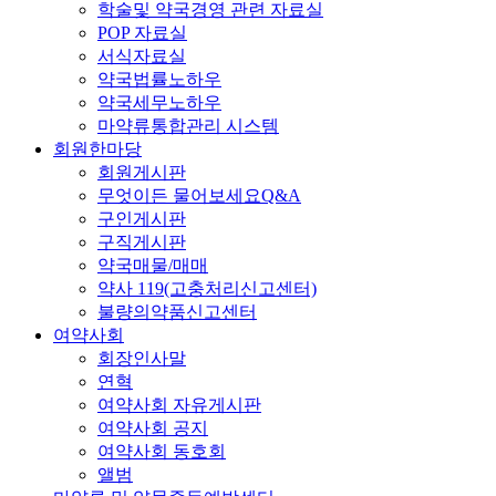
학술및 약국경영 관련 자료실
POP 자료실
서식자료실
약국법률노하우
약국세무노하우
마약류통합관리 시스템
회원한마당
회원게시판
무엇이든 물어보세요Q&A
구인게시판
구직게시판
약국매물/매매
약사 119(고충처리신고센터)
불량의약품신고센터
여약사회
회장인사말
연혁
여약사회 자유게시판
여약사회 공지
여약사회 동호회
앨범