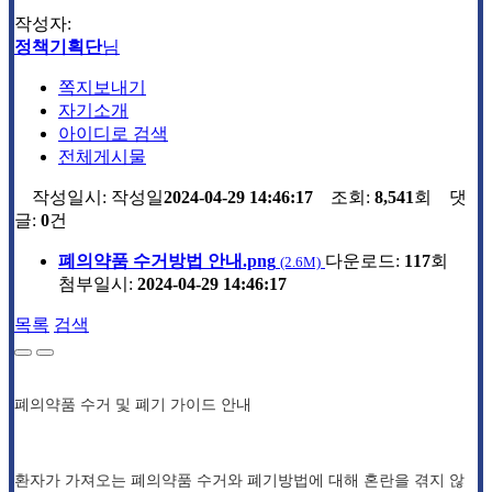
작성자:
정책기획단
님
쪽지보내기
자기소개
아이디로 검색
전체게시물
작성일시:
작성일
2024-04-29 14:46:17
조회:
8,541
회 댓
글:
0
건
폐의약품 수거방법 안내.png
다운로드:
117
회
(2.6M)
첨부일시:
2024-04-29 14:46:17
목록
검색
폐의약품 수거 및 폐기 가이드 안내
환자가 가져오는 폐의약품 수거와 폐기방법에 대해 혼란을 겪지 않