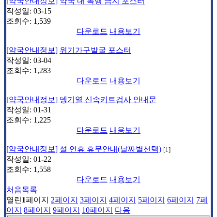
[약국안내정보]
약국 내 폭행 금지 포스터
작성일:
03-15
조회수:
1,539
다운로드
내용보기
[약국안내정보]
위기가구발굴 포스터
작성일:
03-04
조회수:
1,283
다운로드
내용보기
[약국안내정보]
뎅기열 신속키트검사 안내문
작성일:
01-31
조회수:
1,225
다운로드
내용보기
[약국안내정보]
설 연휴 휴무안내(날짜별선택)
[
1
]
작성일:
01-22
조회수:
1,558
다운로드
내용보기
처음목록
열린
1
페이지
2
페이지
3
페이지
4
페이지
5
페이지
6
페이지
7
페
이지
8
페이지
9
페이지
10
페이지
다음