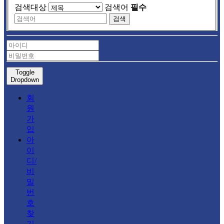
검색대상
검색어
필수
검색
Toggle
Dropdown
회
원
가
입
아
이
디/
비
밀
번
호
찾
기