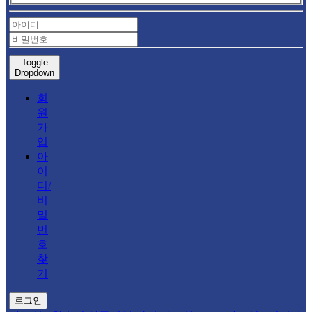
Toggle
Dropdown
회
원
가
입
아
이
디/
비
밀
번
호
찾
기
로그인