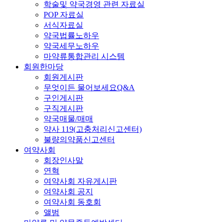
학술및 약국경영 관련 자료실
POP 자료실
서식자료실
약국법률노하우
약국세무노하우
마약류통합관리 시스템
회원한마당
회원게시판
무엇이든 물어보세요Q&A
구인게시판
구직게시판
약국매물/매매
약사 119(고충처리신고센터)
불량의약품신고센터
여약사회
회장인사말
연혁
여약사회 자유게시판
여약사회 공지
여약사회 동호회
앨범