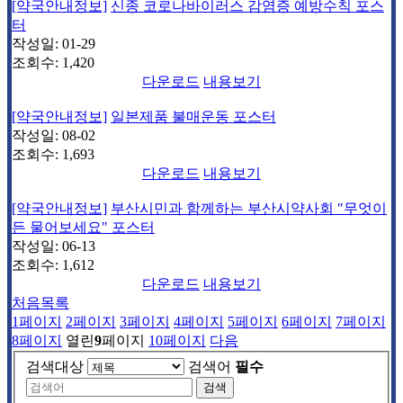
[약국안내정보]
신종 코로나바이러스 감염증 예방수칙 포스
터
작성일:
01-29
조회수:
1,420
다운로드
내용보기
[약국안내정보]
일본제품 불매운동 포스터
작성일:
08-02
조회수:
1,693
다운로드
내용보기
[약국안내정보]
부산시민과 함께하는 부산시약사회 "무엇이
든 물어보세요" 포스터
작성일:
06-13
조회수:
1,612
다운로드
내용보기
처음목록
1
페이지
2
페이지
3
페이지
4
페이지
5
페이지
6
페이지
7
페이지
8
페이지
열린
9
페이지
10
페이지
다음
검색대상
검색어
필수
검색