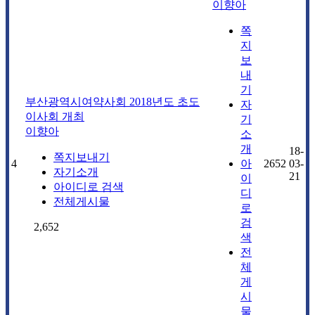
이향아
쪽
지
보
내
기
부산광역시여약사회 2018년도 초도
자
이사회 개최
기
이향아
소
개
18-
쪽지보내기
4
아
2652
03-
자기소개
21
이
아이디로 검색
디
전체게시물
로
검
2,652
색
전
체
게
시
물