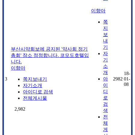
이향아
쪽
지
보
내
기
부산시약회보에 공지된 '약사회 정기
자
총회' 장소 정정합니다. 코모도호텔입
기
니다.
소
이향아
개
18-
3
아
2982
01-
쪽지보내기
08
이
자기소개
디
아이디로 검색
로
전체게시물
검
2,982
색
전
체
게