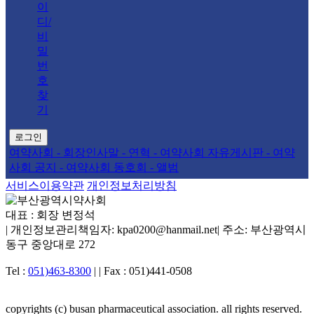
이
디/
비
밀
번
호
찾
기
로그인
여약사회
- 회장인사말
- 연혁
- 여약사회 자유게시판
- 여약
사회 공지
- 여약사회 동호회
- 앨범
서비스이용약관
개인정보처리방침
대표 : 회장 변정석
|
개인정보관리책임자: kpa0200@hanmail.net
|
주소: 부산광역시
동구 중앙대로 272
Tel :
051)463-8300
|
|
Fax : 051)441-0508
copyrights (c) busan pharmaceutical association. all rights reserved.