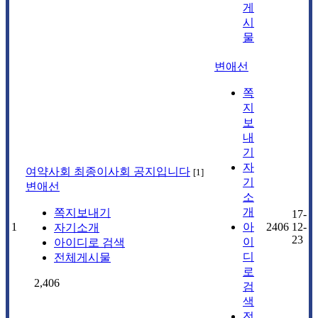
게
시
물
변애선
쪽
지
보
내
기
자
여약사회 최종이사회 공지입니다
[
1
]
기
변애선
소
개
쪽지보내기
17-
1
아
2406
12-
자기소개
23
이
아이디로 검색
디
전체게시물
로
2,406
검
색
전