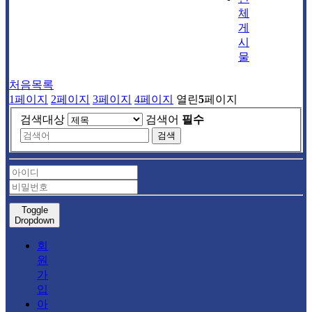
체
게
시
물
처음목록
1
페이지
2
페이지
3
페이지
4
페이지
열린
5
페이지
검색대상
검색어
필수
검색
Toggle
Dropdown
회
원
가
입
아