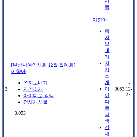
시
물
이향아
쪽
지
보
내
기
자
[부산시여약사회 12월 월례회]
기
이향아
소
개
쪽지보내기
17-
2
아
3053
12-
자기소개
27
이
아이디로 검색
디
전체게시물
로
3,053
검
색
전
체