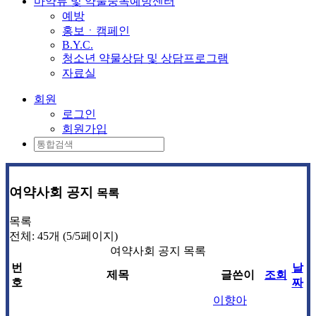
마약류 및 약물중독예방센터
예방
홍보ㆍ캠페인
B.Y.C.
청소년 약물상담 및 상담프로그램
자료실
회원
로그인
회원가입
여약사회 공지
목록
목록
전체: 45개 (5/5페이지)
여약사회 공지 목록
번
날
제목
글쓴이
조회
호
짜
이향아