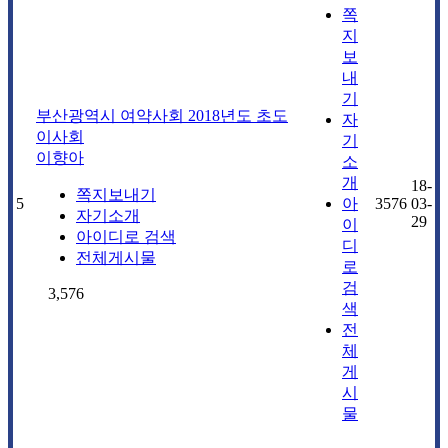
쪽
지
보
내
기
부산광역시 여약사회 2018년도 초도
자
이사회
기
이향아
소
개
18-
쪽지보내기
5
아
3576
03-
자기소개
29
이
아이디로 검색
디
전체게시물
로
검
3,576
색
전
체
게
시
물