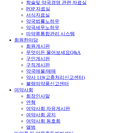
학술및 약국경영 관련 자료실
POP 자료실
서식자료실
약국법률노하우
약국세무노하우
마약류통합관리 시스템
회원한마당
회원게시판
무엇이든 물어보세요Q&A
구인게시판
구직게시판
약국매물/매매
약사 119(고충처리신고센터)
불량의약품신고센터
여약사회
회장인사말
연혁
여약사회 자유게시판
여약사회 공지
여약사회 동호회
앨범