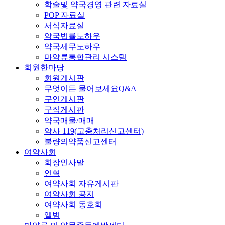
학술및 약국경영 관련 자료실
POP 자료실
서식자료실
약국법률노하우
약국세무노하우
마약류통합관리 시스템
회원한마당
회원게시판
무엇이든 물어보세요Q&A
구인게시판
구직게시판
약국매물/매매
약사 119(고충처리신고센터)
불량의약품신고센터
여약사회
회장인사말
연혁
여약사회 자유게시판
여약사회 공지
여약사회 동호회
앨범