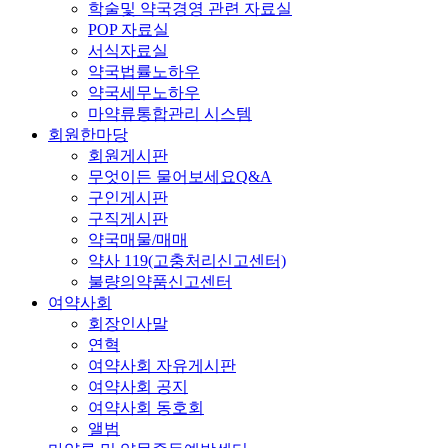
학술및 약국경영 관련 자료실
POP 자료실
서식자료실
약국법률노하우
약국세무노하우
마약류통합관리 시스템
회원한마당
회원게시판
무엇이든 물어보세요Q&A
구인게시판
구직게시판
약국매물/매매
약사 119(고충처리신고센터)
불량의약품신고센터
여약사회
회장인사말
연혁
여약사회 자유게시판
여약사회 공지
여약사회 동호회
앨범