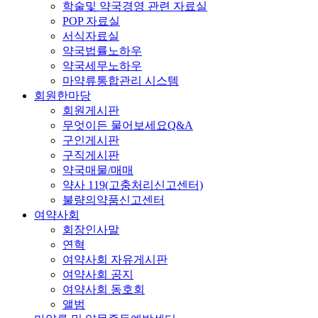
학술및 약국경영 관련 자료실
POP 자료실
서식자료실
약국법률노하우
약국세무노하우
마약류통합관리 시스템
회원한마당
회원게시판
무엇이든 물어보세요Q&A
구인게시판
구직게시판
약국매물/매매
약사 119(고충처리신고센터)
불량의약품신고센터
여약사회
회장인사말
연혁
여약사회 자유게시판
여약사회 공지
여약사회 동호회
앨범