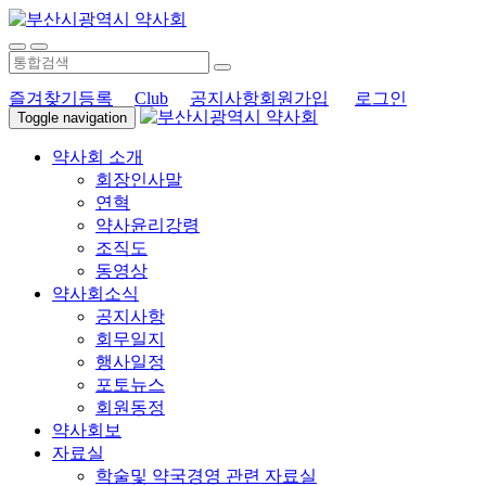
즐겨찾기등록
Club
공지사항
회원가입
로그인
Toggle navigation
약사회 소개
회장인사말
연혁
약사윤리강령
조직도
동영상
약사회소식
공지사항
회무일지
행사일정
포토뉴스
회원동정
약사회보
자료실
학술및 약국경영 관련 자료실