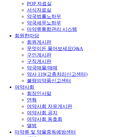
POP 자료실
서식자료실
약국법률노하우
약국세무노하우
마약류통합관리 시스템
회원한마당
회원게시판
무엇이든 물어보세요Q&A
구인게시판
구직게시판
약국매물/매매
약사 119(고충처리신고센터)
불량의약품신고센터
여약사회
회장인사말
연혁
여약사회 자유게시판
여약사회 공지
여약사회 동호회
앨범
마약류 및 약물중독예방센터