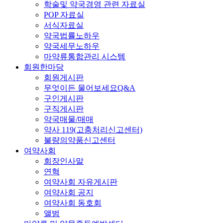
학술및 약국경영 관련 자료실
POP 자료실
서식자료실
약국법률노하우
약국세무노하우
마약류통합관리 시스템
회원한마당
회원게시판
무엇이든 물어보세요Q&A
구인게시판
구직게시판
약국매물/매매
약사 119(고충처리신고센터)
불량의약품신고센터
여약사회
회장인사말
연혁
여약사회 자유게시판
여약사회 공지
여약사회 동호회
앨범