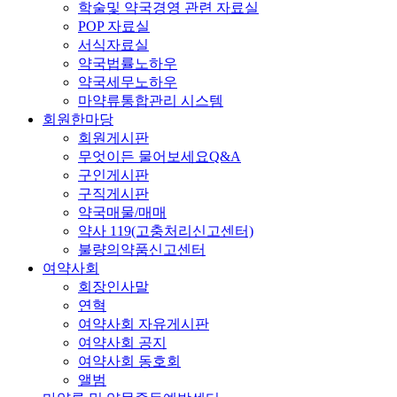
학술및 약국경영 관련 자료실
POP 자료실
서식자료실
약국법률노하우
약국세무노하우
마약류통합관리 시스템
회원한마당
회원게시판
무엇이든 물어보세요Q&A
구인게시판
구직게시판
약국매물/매매
약사 119(고충처리신고센터)
불량의약품신고센터
여약사회
회장인사말
연혁
여약사회 자유게시판
여약사회 공지
여약사회 동호회
앨범