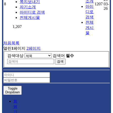
소개
쪽지보내기
8
1207
03-
아이
자기소개
26
디로
아이디로 검색
검색
전체게시물
전체
1,207
게시
물
처음목록
열린
1
페이지
2
페이지
검색대상
검색어
필수
검색
Toggle
Dropdown
회
원
가