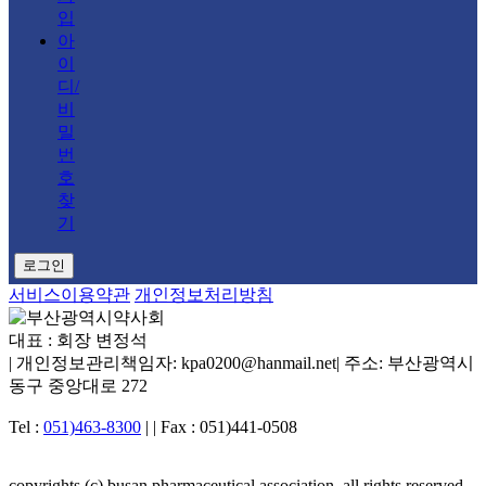
입
아
이
디/
비
밀
번
호
찾
기
로그인
서비스이용약관
개인정보처리방침
대표 : 회장 변정석
|
개인정보관리책임자: kpa0200@hanmail.net
|
주소: 부산광역시
동구 중앙대로 272
Tel :
051)463-8300
|
|
Fax : 051)441-0508
copyrights (c) busan pharmaceutical association. all rights reserved.