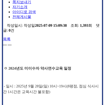
쪽지보내기
자기소개
아이디로 검색
전체게시물
작성일시:
작성일
2025-07-09 15:09:38
조회:
1,393
회 댓
글:
0
건
목록
ㅇ
2024
년도 미이수자
약사연수교육 일정
-
일시
:
2025
년 9
월 28
일
(일
) 10
시
~19
시
(8
평점
, 점심
식사시
간
1
시간은 교육시간 불포함
)