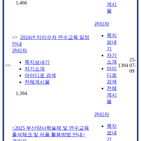
1,466
게시
물
관리자
쪽지
>>
2024년 미이수자 연수교육 일정
보내
안내
기
관리자
자기
25-
소개
쪽지보내기
>>
1394
07-
아이
자기소개
09
디로
아이디로 검색
검색
전체게시물
전체
1,394
게시
물
관리자
쪽지
<2025 부산약사학술제 및 연수교육
보내
출석체크 및 어플 활용방법 안내>
기