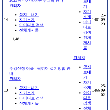
2025년 추가 약사연수교육 안내
보내
관리자
기
자기
쪽지보내기
25-
소개
14
1481
09-
자기소개
아이
29
아이디로 검색
디로
전체게시물
검색
전체
1,481
게시
물
관리자
쪽지
수강신청 어플 - 팜히어 설치방법 안
보내
내
기
관리자
자기
25-
소개
쪽지보내기
13
1466
09-
아이
자기소개
02
디로
아이디로 검색
검색
전체게시물
전체