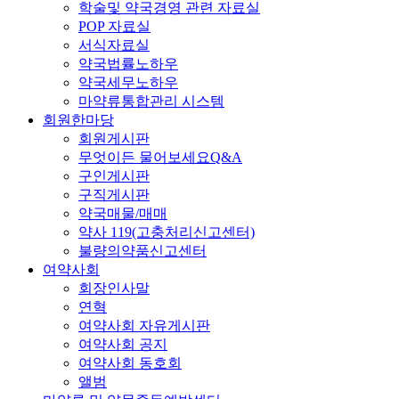
학술및 약국경영 관련 자료실
POP 자료실
서식자료실
약국법률노하우
약국세무노하우
마약류통합관리 시스템
회원한마당
회원게시판
무엇이든 물어보세요Q&A
구인게시판
구직게시판
약국매물/매매
약사 119(고충처리신고센터)
불량의약품신고센터
여약사회
회장인사말
연혁
여약사회 자유게시판
여약사회 공지
여약사회 동호회
앨범