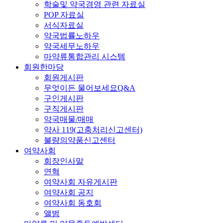
학술및 약국경영 관련 자료실
POP 자료실
서식자료실
약국법률노하우
약국세무노하우
마약류통합관리 시스템
회원한마당
회원게시판
무엇이든 물어보세요Q&A
구인게시판
구직게시판
약국매물/매매
약사 119(고충처리신고센터)
불량의약품신고센터
여약사회
회장인사말
연혁
여약사회 자유게시판
여약사회 공지
여약사회 동호회
앨범