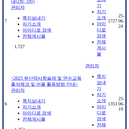
내(2차, 3차)
기
관리자
자기
25-
소개
쪽지보내기
7
1727
06-
아이
자기소개
24
디로
아이디로 검색
검색
전체게시물
전체
1,727
게시
물
관리자
쪽지
<2025 부산약사학술제 및 연수교육
보내
출석체크 및 어플 활용방법 안내>
기
관리자
자기
25-
소개
쪽지보내기
6
1353
06-
아이
자기소개
19
디로
아이디로 검색
검색
전체게시물
전체