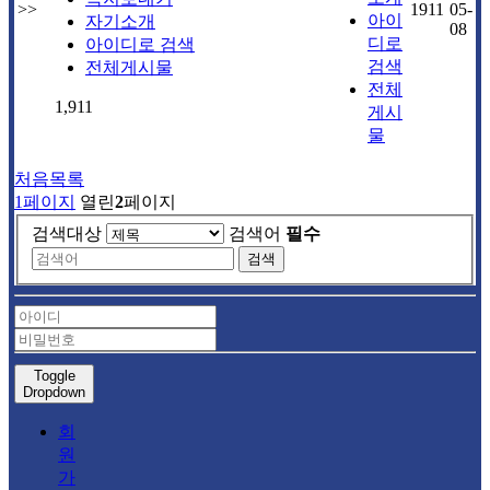
>>
1911
05-
아이
자기소개
08
디로
아이디로 검색
검색
전체게시물
전체
1,911
게시
물
처음목록
1
페이지
열린
2
페이지
검색대상
검색어
필수
검색
Toggle
Dropdown
회
원
가