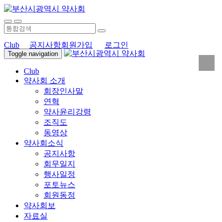
Club
공지사항
회원가입
로그인
Toggle navigation
Club
약사회 소개
회장인사말
연혁
약사윤리강령
조직도
동영상
약사회소식
공지사항
회무일지
행사일정
포토뉴스
회원동정
약사회보
자료실