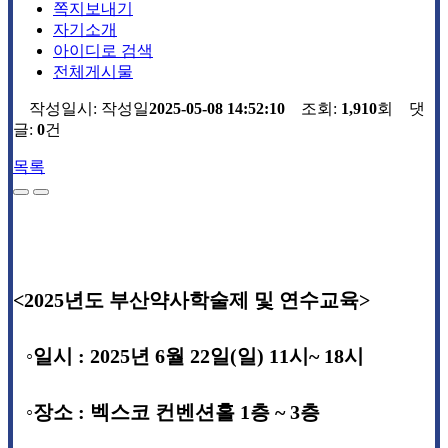
쪽지보내기
자기소개
아이디로 검색
전체게시물
작성일시:
작성일
2025-05-08 14:52:10
조회:
1,910
회 댓
글:
0
건
목록
<2025
년도 부산약사학술제 및 연수교육>
◦
일시
: 2025
년
6
월
22
일
(
일
) 11
시
~ 18
시
◦
장소
:
벡스코 컨벤션홀
1
층
~ 3
층