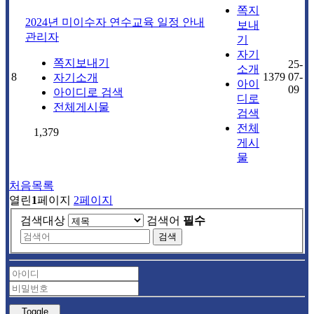
쪽지
2024년 미이수자 연수교육 일정 안내
보내
관리자
기
자기
쪽지보내기
25-
소개
8
1379
07-
자기소개
아이
09
아이디로 검색
디로
전체게시물
검색
전체
1,379
게시
물
처음목록
열린
1
페이지
2
페이지
검색대상
검색어
필수
검색
Toggle