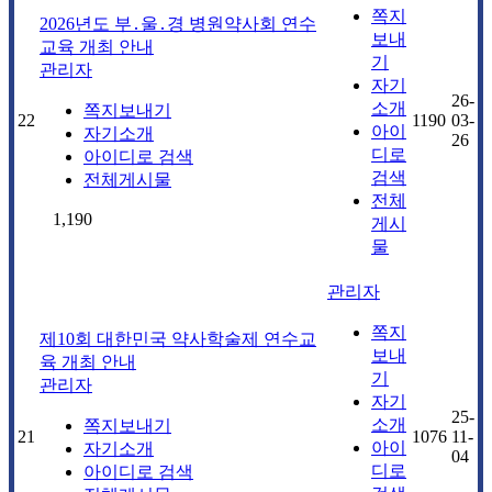
쪽지
2026년도 부․울․경 병원약사회 연수
보내
교육 개최 안내
기
관리자
자기
26-
소개
쪽지보내기
22
1190
03-
아이
자기소개
26
디로
아이디로 검색
검색
전체게시물
전체
1,190
게시
물
관리자
쪽지
제10회 대한민국 약사학술제 연수교
보내
육 개최 안내
기
관리자
자기
25-
소개
쪽지보내기
21
1076
11-
아이
자기소개
04
디로
아이디로 검색