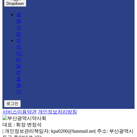
Dropdown
회
원
가
입
아
이
디/
비
밀
번
호
찾
기
로그인
서비스이용약관
개인정보처리방침
대표 : 회장 변정석
|
개인정보관리책임자: kpa0200@hanmail.net
|
주소: 부산광역시