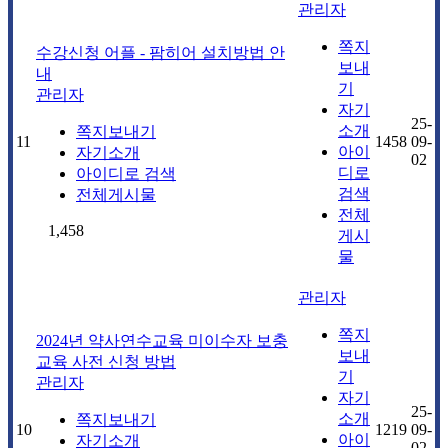
관리자
쪽지
수강신청 어플 - 팜히어 설치방법 안
보내
내
기
관리자
자기
25-
소개
쪽지보내기
11
1458
09-
아이
자기소개
02
디로
아이디로 검색
검색
전체게시물
전체
1,458
게시
물
관리자
쪽지
2024년 약사연수교육 미이수자 보충
보내
교육 사전 신청 방법
기
관리자
자기
25-
소개
쪽지보내기
10
1219
09-
아이
자기소개
02