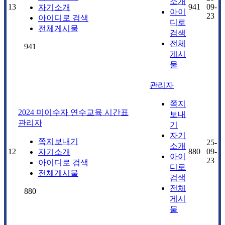
소개
13
941
09-
자기소개
아이
23
아이디로 검색
디로
전체게시물
검색
전체
941
게시
물
관리자
쪽지
2024 미이수자 연수교육 시간표
보내
관리자
기
자기
쪽지보내기
25-
소개
12
880
09-
자기소개
아이
23
아이디로 검색
디로
전체게시물
검색
전체
880
게시
물