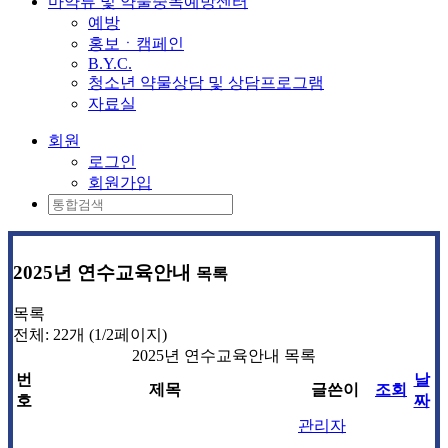
마약류 및 약물중독예방센터
예방
홍보ㆍ캠페인
B.Y.C.
청소년 약물상담 및 상담프로그램
자료실
회원
로그인
회원가입
2025년 연수교육안내
목록
목록
전체: 22개 (1/2페이지)
2025년 연수교육안내 목록
번
날
제목
글쓴이
조회
호
짜
관리자