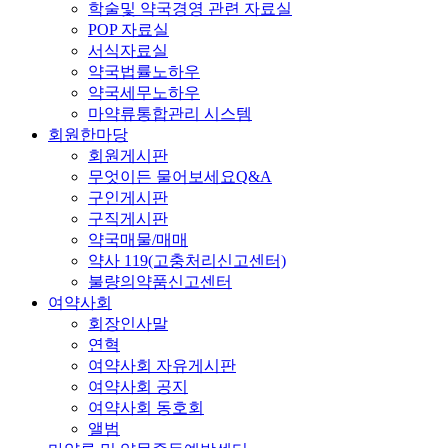
학술및 약국경영 관련 자료실
POP 자료실
서식자료실
약국법률노하우
약국세무노하우
마약류통합관리 시스템
회원한마당
회원게시판
무엇이든 물어보세요Q&A
구인게시판
구직게시판
약국매물/매매
약사 119(고충처리신고센터)
불량의약품신고센터
여약사회
회장인사말
연혁
여약사회 자유게시판
여약사회 공지
여약사회 동호회
앨범