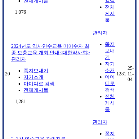
검색
전체게시물
전체
1,076
게시
물
관리자
쪽지
2024년도 약사연수교육 미이수자 최
보내
종 보충교육 개최 안내<대한약사회>
기
관리자
자기
25-
소개
쪽지보내기
20
1281
11-
아이
자기소개
04
디로
아이디로 검색
검색
전체게시물
전체
1,281
게시
물
관리자
쪽지
2, 3차 연수교육 강의자료