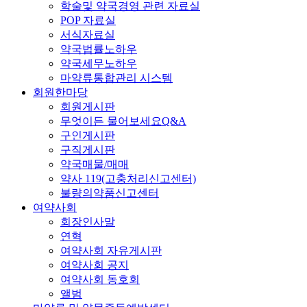
학술및 약국경영 관련 자료실
POP 자료실
서식자료실
약국법률노하우
약국세무노하우
마약류통합관리 시스템
회원한마당
회원게시판
무엇이든 물어보세요Q&A
구인게시판
구직게시판
약국매물/매매
약사 119(고충처리신고센터)
불량의약품신고센터
여약사회
회장인사말
연혁
여약사회 자유게시판
여약사회 공지
여약사회 동호회
앨범