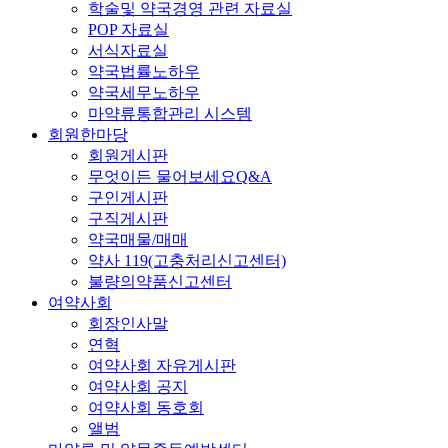
학술및 약국경영 관련 자료실
POP 자료실
서식자료실
약국법률노하우
약국세무노하우
마약류통합관리 시스템
회원한마당
회원게시판
무엇이든 물어보세요Q&A
구인게시판
구직게시판
약국매물/매매
약사 119(고충처리신고센터)
불량의약품신고센터
여약사회
회장인사말
연혁
여약사회 자유게시판
여약사회 공지
여약사회 동호회
앨범