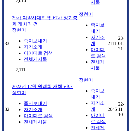
2,010
시물
정현미
29차 여약사대회 및 67차 정기총
회 개최의 건
쪽지보
정현미
내기
자기소
23-
쪽지보내기
33
개
2111
01-
자기소개
21
아이디
아이디로 검색
로 검색
전체게시물
전체게
시물
2,111
정현미
2022년 12원 월례회 개체 안내
쪽지보
정현미
내기
자기소
쪽지보내기
22-
32
개
2645
11-
자기소개
10
아이디
아이디로 검색
로 검색
전체게시물
전체게