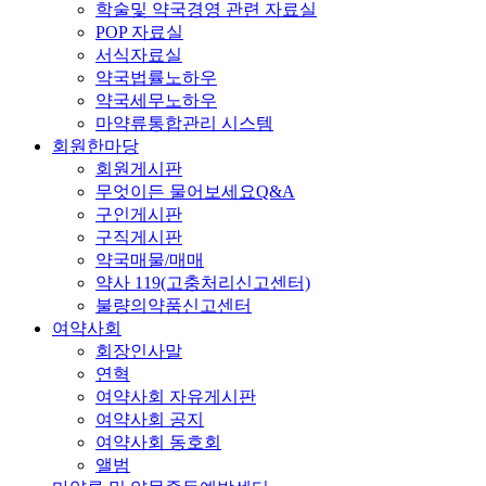
학술및 약국경영 관련 자료실
POP 자료실
서식자료실
약국법률노하우
약국세무노하우
마약류통합관리 시스템
회원한마당
회원게시판
무엇이든 물어보세요Q&A
구인게시판
구직게시판
약국매물/매매
약사 119(고충처리신고센터)
불량의약품신고센터
여약사회
회장인사말
연혁
여약사회 자유게시판
여약사회 공지
여약사회 동호회
앨범