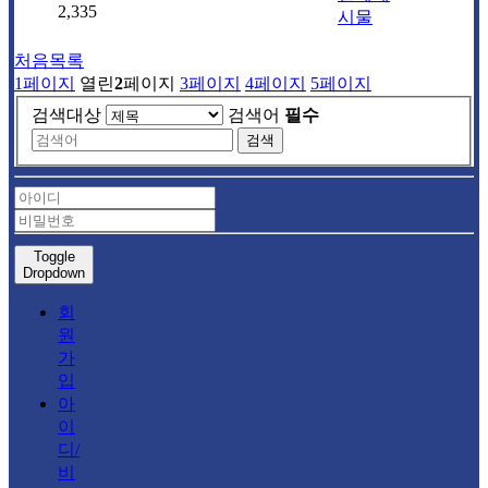
2,335
시물
처음목록
1
페이지
열린
2
페이지
3
페이지
4
페이지
5
페이지
검색대상
검색어
필수
검색
Toggle
Dropdown
회
원
가
입
아
이
디/
비