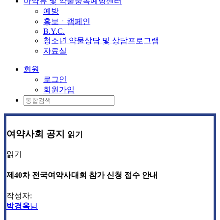
마약류 및 약물중독예방센터
예방
홍보ㆍ캠페인
B.Y.C.
청소년 약물상담 및 상담프로그램
자료실
회원
로그인
회원가입
여약사회 공지
읽기
읽기
제40차 전국여약사대회 참가 신청 접수 안내
작성자:
박경옥
님