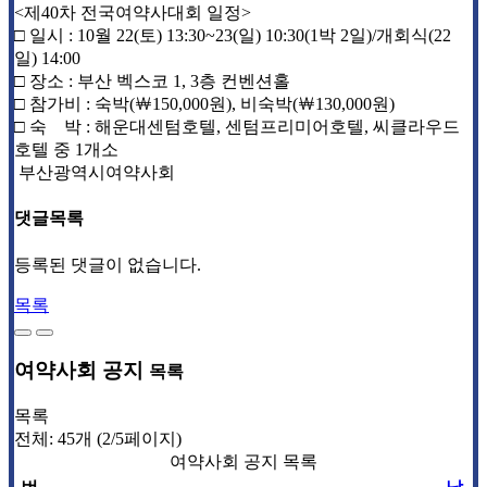
<제40차 전국여약사대회 일정>
□ 일시 : 10월 22(토) 13:30~23(일) 10:30(1박 2일)/개회식(22
일) 14:00
□ 장소 : 부산 벡스코 1, 3층 컨벤션홀
□ 참가비 : 숙박(￦150,000원), 비숙박(￦130,000원)
□ 숙 박 : 해운대센텀호텔, 센텀프리미어호텔, 씨클라우드
호텔 중 1개소
부산광역시여약사회
댓글목록
등록된 댓글이 없습니다.
목록
여약사회 공지
목록
목록
전체: 45개 (2/5페이지)
여약사회 공지 목록