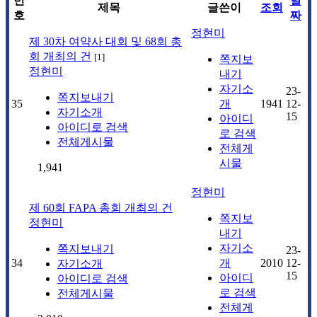
번
날
제목
글쓴이
조회
호
짜
정현미
제 30차 여약사 대회 및 68회 총
회 개최의 건
[
1
]
쪽지보
정현미
내기
자기소
23-
쪽지보내기
35
개
1941
12-
자기소개
15
아이디
아이디로 검색
로 검색
전체게시물
전체게
시물
1,941
정현미
제 60회 FAPA 총회 개최의 건
쪽지보
정현미
내기
자기소
쪽지보내기
23-
34
개
2010
12-
자기소개
15
아이디
아이디로 검색
로 검색
전체게시물
전체게