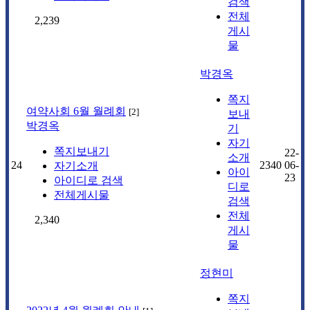
검색
전체
2,239
게시
물
박경옥
쪽지
여약사회 6월 월례회
[
2
]
보내
박경옥
기
자기
쪽지보내기
22-
소개
24
2340
06-
자기소개
아이
23
아이디로 검색
디로
전체게시물
검색
전체
2,340
게시
물
정현미
쪽지