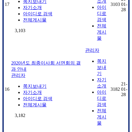
소개
쪽지보내기
17
3103
01-
아이
자기소개
28
디로
아이디로 검색
검색
전체게시물
전체
3,103
게시
물
관리자
쪽지
2020년도 최종이사회 서면회의 결
보내
과 안내
기
관리자
자기
21-
소개
쪽지보내기
16
3182
01-
아이
자기소개
28
디로
아이디로 검색
검색
전체게시물
전체
3,182
게시
물