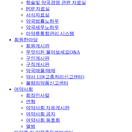
학술및 약국경영 관련 자료실
POP 자료실
서식자료실
약국법률노하우
약국세무노하우
마약류통합관리 시스템
회원한마당
회원게시판
무엇이든 물어보세요Q&A
구인게시판
구직게시판
약국매물/매매
약사 119(고충처리신고센터)
불량의약품신고센터
여약사회
회장인사말
연혁
여약사회 자유게시판
여약사회 공지
여약사회 동호회
앨범