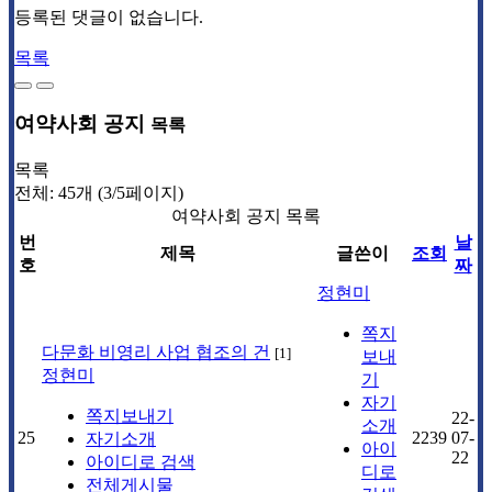
등록된 댓글이 없습니다.
목록
여약사회 공지
목록
목록
전체: 45개 (3/5페이지)
여약사회 공지 목록
번
날
제목
글쓴이
조회
호
짜
정현미
쪽지
다문화 비영리 사업 협조의 건
[
1
]
보내
정현미
기
자기
쪽지보내기
22-
소개
25
2239
07-
자기소개
아이
22
아이디로 검색
디로
전체게시물