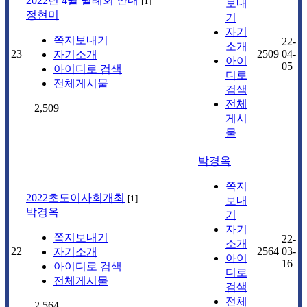
2022년 4월 월례회 안내
[
1
]
보내
정현미
기
자기
쪽지보내기
22-
소개
23
2509
04-
자기소개
아이
05
아이디로 검색
디로
전체게시물
검색
전체
2,509
게시
물
박경옥
쪽지
2022초도이사회개최
[
1
]
보내
박경옥
기
자기
쪽지보내기
22-
소개
22
2564
03-
자기소개
아이
16
아이디로 검색
디로
전체게시물
검색
전체
2,564