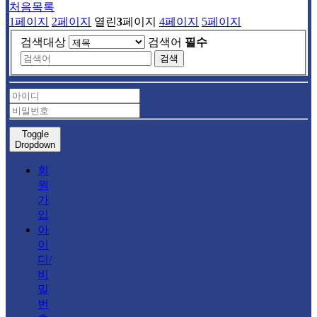
처음목록
1
페이지
2
페이지
열린
3
페이지
4
페이지
5
페이지
검색대상
검색어
필수
검색
Toggle
Dropdown
회
원
가
입
아
이
디/
비
밀
번