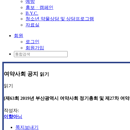
예방
홍보ㆍ캠페인
B.Y.C.
청소년 약물상담 및 상담프로그램
자료실
회원
로그인
회원가입
여약사회 공지
읽기
읽기
[제63회 2019년 부산광역시 여약사회 정기총회 및 제27차 여
작성자:
이향아
님
쪽지보내기