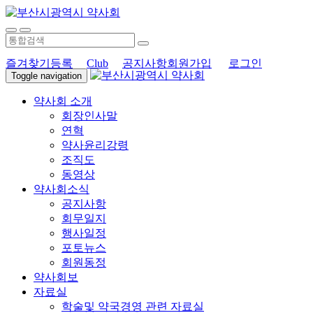
즐겨찾기등록
Club
공지사항
회원가입
로그인
Toggle navigation
약사회 소개
회장인사말
연혁
약사윤리강령
조직도
동영상
약사회소식
공지사항
회무일지
행사일정
포토뉴스
회원동정
약사회보
자료실
학술및 약국경영 관련 자료실