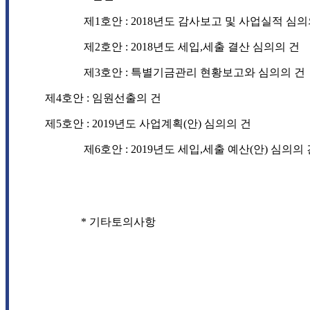
제
1
호안
: 2018
년도 감사보고 및 사업실적 심의
제
2
호안
: 2018
년도 세입
,
세출 결산 심의의 건
제
3
호안
: 특별기금관리 현황보고와 심의의 건
제4호안 : 임원선출의 건
제5호안 :
2019
년도 사업계획
(
안
)
심의의 건
제
6
호안
: 2019
년도 세입
,
세출 예산
(
안
)
심의의 
*
기타토의사항