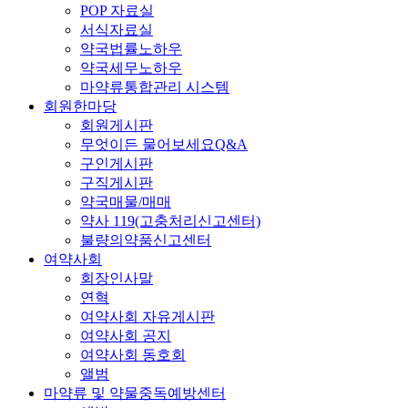
POP 자료실
서식자료실
약국법률노하우
약국세무노하우
마약류통합관리 시스템
회원한마당
회원게시판
무엇이든 물어보세요Q&A
구인게시판
구직게시판
약국매물/매매
약사 119(고충처리신고센터)
불량의약품신고센터
여약사회
회장인사말
연혁
여약사회 자유게시판
여약사회 공지
여약사회 동호회
앨범
마약류 및 약물중독예방센터