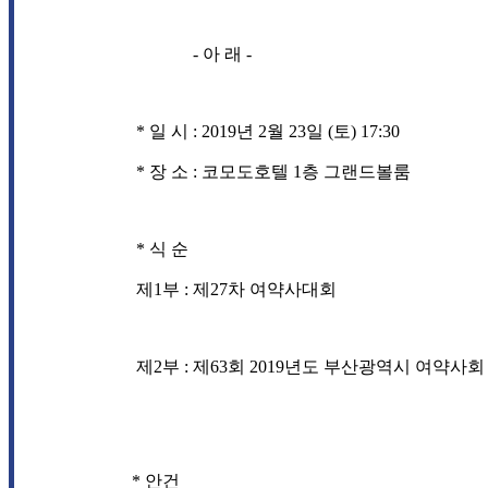
- 아 래 -
*
일 시
: 2019
년
2
월
23
일
(
토
)
17:30
*
장 소
:
코모도호텔
1
층 그랜드볼룸
*
식 순
제
1
부
:
제
27
차 여약사대회
제
2
부
:
제
63
회
2019
년도 부산광역시 여약사회
*
안건