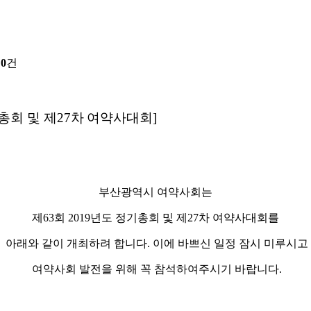
:
0
건
총회 및 제
27
차
여약사대회
]
부산광역시 여약사회는
제
63
회
2019
년도 정기총회 및 제
27
차 여약사대회를
아래와 같이 개최하려 합니다
.
이에 바쁘신 일정 잠시 미루시고
여약사회 발전을 위해 꼭 참석하여주시기 바랍니다
.