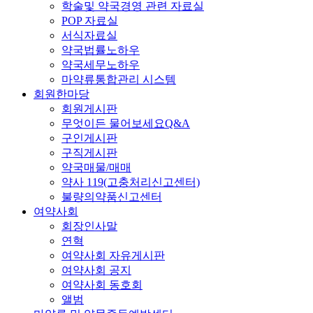
학술및 약국경영 관련 자료실
POP 자료실
서식자료실
약국법률노하우
약국세무노하우
마약류통합관리 시스템
회원한마당
회원게시판
무엇이든 물어보세요Q&A
구인게시판
구직게시판
약국매물/매매
약사 119(고충처리신고센터)
불량의약품신고센터
여약사회
회장인사말
연혁
여약사회 자유게시판
여약사회 공지
여약사회 동호회
앨범