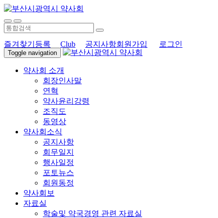
즐겨찾기등록
Club
공지사항
회원가입
로그인
Toggle navigation
약사회 소개
회장인사말
연혁
약사윤리강령
조직도
동영상
약사회소식
공지사항
회무일지
행사일정
포토뉴스
회원동정
약사회보
자료실
학술및 약국경영 관련 자료실