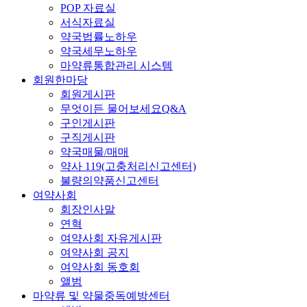
POP 자료실
서식자료실
약국법률노하우
약국세무노하우
마약류통합관리 시스템
회원한마당
회원게시판
무엇이든 물어보세요Q&A
구인게시판
구직게시판
약국매물/매매
약사 119(고충처리신고센터)
불량의약품신고센터
여약사회
회장인사말
연혁
여약사회 자유게시판
여약사회 공지
여약사회 동호회
앨범
마약류 및 약물중독예방센터