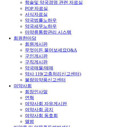
학술및 약국경영 관련 자료실
POP 자료실
서식자료실
약국법률노하우
약국세무노하우
마약류통합관리 시스템
회원한마당
회원게시판
무엇이든 물어보세요Q&A
구인게시판
구직게시판
약국매물/매매
약사 119(고충처리신고센터)
불량의약품신고센터
여약사회
회장인사말
연혁
여약사회 자유게시판
여약사회 공지
여약사회 동호회
앨범