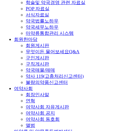
학술및 약국경영 관련 자료실
POP 자료실
서식자료실
약국법률노하우
약국세무노하우
마약류통합관리 시스템
회원한마당
회원게시판
무엇이든 물어보세요Q&A
구인게시판
구직게시판
약국매물/매매
약사 119(고충처리신고센터)
불량의약품신고센터
여약사회
회장인사말
연혁
여약사회 자유게시판
여약사회 공지
여약사회 동호회
앨범